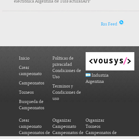
electrónica Argentina de TusFacturasAPP
Rss Feed
Inicio
Políticas de
privacidad
Crear
Condiciones de
campeonato
Industria
Uso
Argentina
Campeonatos
Terminos y
Torneos
Condiciones de
uso
Busqueda de
Campeonatos
Crear
Organizar
Organizar
campeonato
Campeonato
Torneos
Campeonatos de
Campeonatos de
Campeonatos de
futbol
PES
FIFA